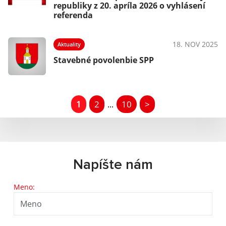
republiky z 20. apríla 2026 o vyhlásení
referenda
18. NOV 2025
Aktuality
Stavebné povolenbie SPP
1
2
10
>
...
Napíšte nám
Meno: