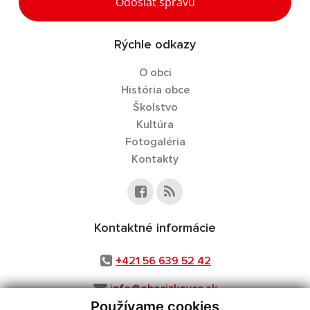
Odoslať správu
Rýchle odkazy
O obci
História obce
Školstvo
Kultúra
Fotogaléria
Kontakty
Kontaktné informácie
+421 56 639 52 42
info@obecizkovce.sk
Používame cookies