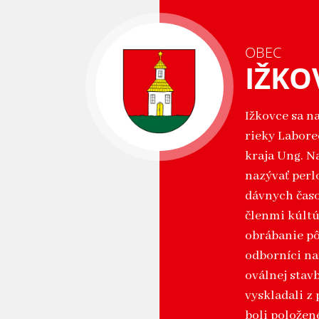
OBEC
IŽKO
Ižkovce sa n
rieky Labore
kraja Ung. N
nazývať perl
dávnych časo
členmi kúlt
obrábanie pô
odborníci nat
oválnej stav
vyskladali z 
boli položen