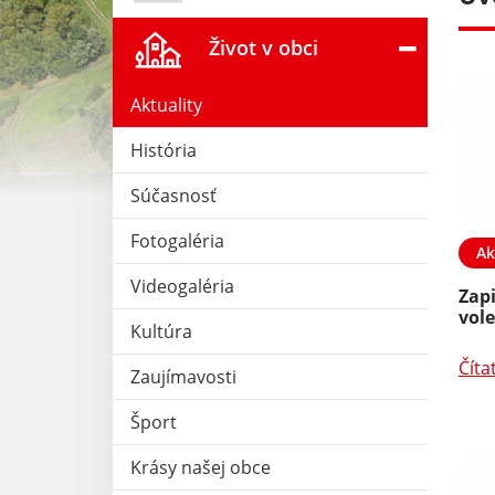
Život v obci
Aktuality
História
Súčasnosť
Fotogaléria
23. APR 2026
Aktuality
18. NOV 2025
Ak
Videogaléria
E prezidenta
Stavebné povolenbie SPP
Zap
epubliky z 20.
vol
Kultúra
o vyhlásení
Čítať ďalej
Číta
Zaujímavosti
Šport
Krásy našej obce