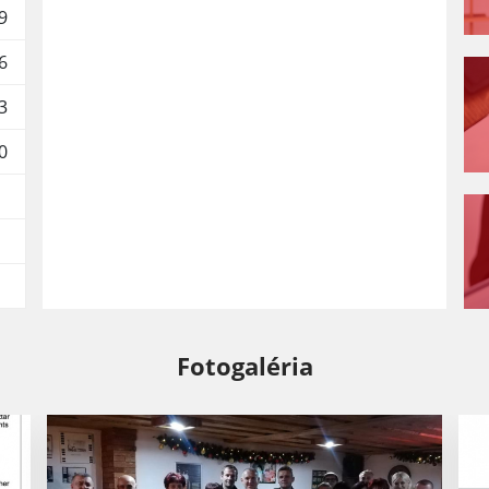
9
6
3
0
Fotogaléria