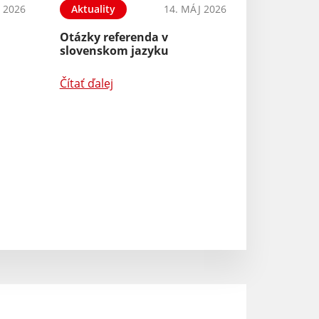
 2026
Aktuality
14. MÁJ 2026
Otázky referenda v
slovenskom jazyku
Aktuality
Čítať ďalej
Útmutató a hull
osztályozásáho
Čítať ďalej