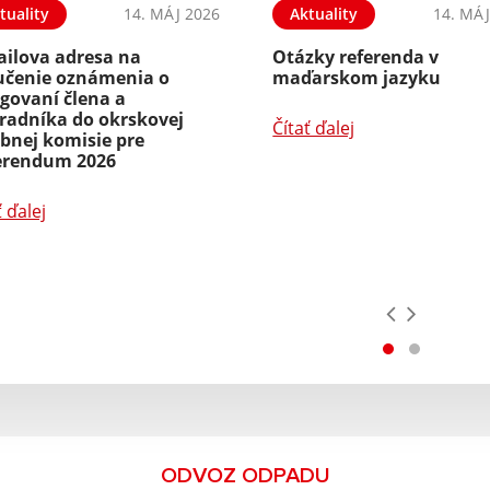
tuality
14. MÁJ 2026
Aktuality
14. MÁJ
ailova adresa na
Otázky referenda v
učenie oznámenia o
maďarskom jazyku
govaní člena a
radníka do okrskovej
Čítať ďalej
bnej komisie pre
erendum 2026
ť ďalej
ODVOZ ODPADU