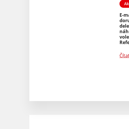
Ak
E-m
dor
20. DEC 2024
Aktuality
07. NOV 2024
dele
náh
značky 2024 Fúra
Dôležité zmeny v nakladaní s
vole
odpadmi
Ref
Čítať ďalej
Číta