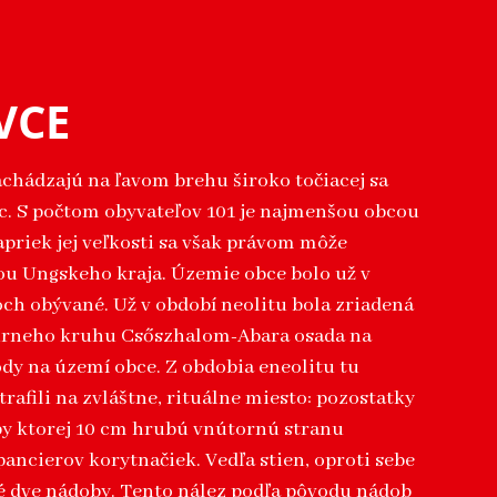
VCE
achádzajú na ľavom brehu široko točiacej sa
c. S počtom obyvateľov 101 je najmenšou obcou
apriek jej veľkosti sa však právom môže
ou Ungskeho kraja. Územie obce bolo už v
ch obývané. Už v období neolitu bola zriadená
úrneho kruhu Csőszhalom-Abara osada na
dy na území obce. Z obdobia eneolitu tu
rafili na zvláštne, rituálne miesto: pozostatky
by ktorej 10 cm hrubú vnútornú stranu
pancierov korytnačiek. Vedľa stien, oproti sebe
é dve nádoby. Tento nález podľa pôvodu nádob