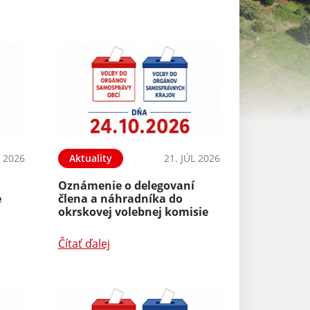
L 2026
Aktuality
21. JÚL 2026
Aktuality
Oznámenie o delegovaní
Informácia o p
e
člena a náhradníka do
práva hlasovať 
okrskovej volebnej komisie
Čítať ďalej
Čítať ďalej