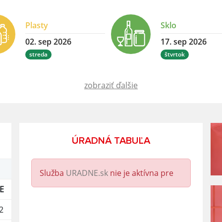
Plasty
Sklo
02. sep 2026
17. sep 2026
streda
štvrtok
zobraziť ďalšie
ÚRADNÁ TABUĽA
Služba
URADNE.sk
nie je aktívna pre
E
2