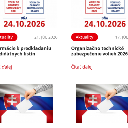
tuality
21. JÚL 2026
Aktuality
17. JÚ
ormácie k predkladaniu
Organizačno technické
didátnych listín
zabezpečenie volieb 2026
ť ďalej
Čítať ďalej