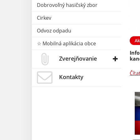
Dobrovoľný hasičský zbor
Cirkev
Odvoz odpadu
Ak
☆ Mobilná aplikácia obce
01. APR 2025
Aktuality
20. DEC 2024
Inf
Zverejňovanie
rvi 2025
Pomôcka pre správne
kan
triedenie Fúra
Číta
Kontakty
Čítať ďalej