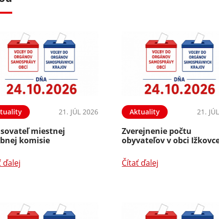
tuality
21. JÚL 2026
Aktuality
21. JÚ
isovateľ miestnej
Zverejnenie počtu
ebnej komisie
obyvateľov v obci Ižkovc
ť ďalej
Čítať ďalej