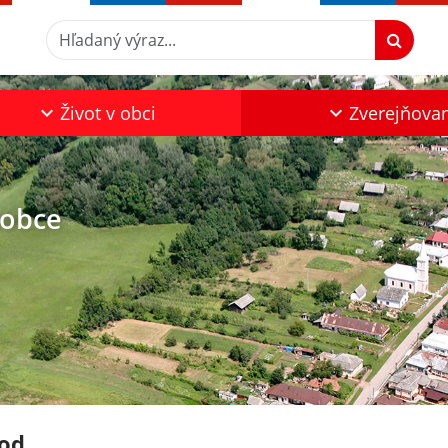
Hľadaný výraz...
Život v obci
Zverejňova
 obce
od