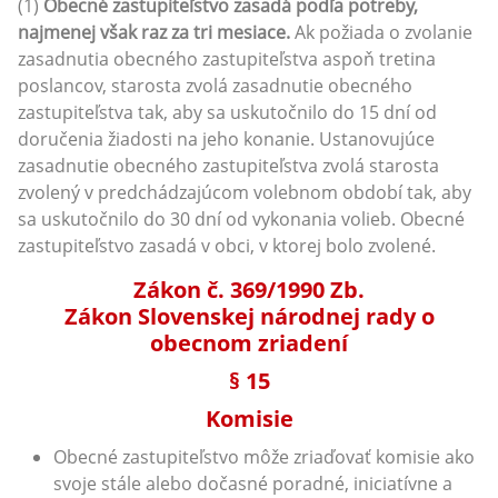
(1)
Obecné zastupiteľstvo zasadá podľa potreby,
najmenej však raz za tri mesiace.
Ak požiada o zvolanie
zasadnutia obecného zastupiteľstva aspoň tretina
poslancov, starosta zvolá zasadnutie obecného
zastupiteľstva tak, aby sa uskutočnilo do 15 dní od
doručenia žiadosti na jeho konanie. Ustanovujúce
zasadnutie obecného zastupiteľstva zvolá starosta
zvolený v predchádzajúcom volebnom období tak, aby
sa uskutočnilo do 30 dní od vykonania volieb. Obecné
zastupiteľstvo zasadá v obci, v ktorej bolo zvolené.
Zákon č. 369/1990 Zb.
Zákon Slovenskej národnej rady o
obecnom zriadení
§ 15
Komisie
Obecné zastupiteľstvo môže zriaďovať komisie ako
svoje stále alebo dočasné poradné, iniciatívne a