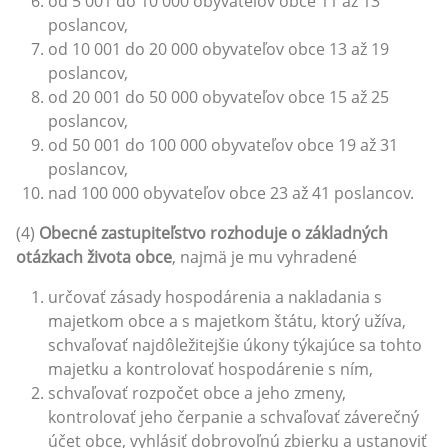
od 5 001 do 10 000 obyvateľov obce 11 až 13
poslancov,
od 10 001 do 20 000 obyvateľov obce 13 až 19
poslancov,
od 20 001 do 50 000 obyvateľov obce 15 až 25
poslancov,
od 50 001 do 100 000 obyvateľov obce 19 až 31
poslancov,
nad 100 000 obyvateľov obce 23 až 41 poslancov.
(4)
Obecné zastupiteľstvo rozhoduje o základných
otázkach života obce
, najmä je mu vyhradené
určovať zásady hospodárenia a nakladania s
majetkom obce a s majetkom štátu, ktorý užíva,
schvaľovať najdôležitejšie úkony týkajúce sa tohto
majetku a kontrolovať hospodárenie s ním,
schvaľovať rozpočet obce a jeho zmeny,
kontrolovať jeho čerpanie a schvaľovať záverečný
účet obce, vyhlásiť dobrovoľnú zbierku a ustanoviť