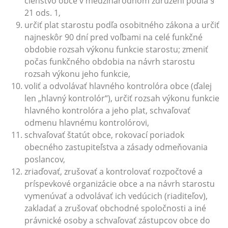
členstvo obce v medzinárodnom združení podľa §
21 ods. 1,
určiť plat starostu podľa osobitného zákona a určiť
najneskôr 90 dní pred voľbami na celé funkčné
obdobie rozsah výkonu funkcie starostu; zmeniť
počas funkčného obdobia na návrh starostu
rozsah výkonu jeho funkcie,
voliť a odvolávať hlavného kontrolóra obce (ďalej
len „hlavný kontrolór“), určiť rozsah výkonu funkcie
hlavného kontrolóra a jeho plat, schvaľovať
odmenu hlavnému kontrolórovi,
schvaľovať štatút obce, rokovací poriadok
obecného zastupiteľstva a zásady odmeňovania
poslancov,
zriaďovať, zrušovať a kontrolovať rozpočtové a
príspevkové organizácie obce a na návrh starostu
vymenúvať a odvolávať ich vedúcich (riaditeľov),
zakladať a zrušovať obchodné spoločnosti a iné
právnické osoby a schvaľovať zástupcov obce do