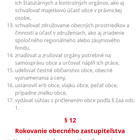
ich štatutárnych a kontrolných orgánov, ako aj
schvaľovať majetkovú účasť obce v právnickej
osobe,
schvaľovať združovanie obecných prostriedkov a
činností a účasť v združeniach, ako aj zriadenie
spoločného regionálneho alebo záujmového
fondu,
zriaďovať a zrušovať orgány potrebné na
samosprávu obce a určovať náplň ich práce,
udeľovať čestné občianstvo obce, obecné
vyznamenania a ceny,
ustanoviť erb obce, vlajku obce, pečať obce,
prípadne znelku obce,
vydávať súhlas s pričlenením obce podľa § 2aa ods.
1.
§ 12
Rokovanie obecného zastupiteľstva