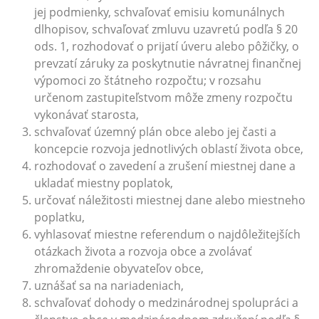
jej podmienky, schvaľovať emisiu komunálnych
dlhopisov, schvaľovať zmluvu uzavretú podľa § 20
ods. 1, rozhodovať o prijatí úveru alebo pôžičky, o
prevzatí záruky za poskytnutie návratnej finančnej
výpomoci zo štátneho rozpočtu; v rozsahu
určenom zastupiteľstvom môže zmeny rozpočtu
vykonávať starosta,
schvaľovať územný plán obce alebo jej časti a
koncepcie rozvoja jednotlivých oblastí života obce,
rozhodovať o zavedení a zrušení miestnej dane a
ukladať miestny poplatok,
určovať náležitosti miestnej dane alebo miestneho
poplatku,
vyhlasovať miestne referendum o najdôležitejších
otázkach života a rozvoja obce a zvolávať
zhromaždenie obyvateľov obce,
uznášať sa na nariadeniach,
schvaľovať dohody o medzinárodnej spolupráci a