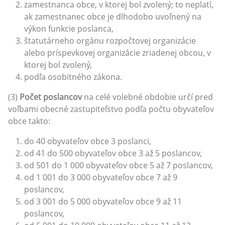
zamestnanca obce, v ktorej bol zvolený; to neplatí,
ak zamestnanec obce je dlhodobo uvoľnený na
výkon funkcie poslanca,
štatutárneho orgánu rozpočtovej organizácie
alebo príspevkovej organizácie zriadenej obcou, v
ktorej bol zvolený,
podľa osobitného zákona.
(3)
Počet poslancov
na celé volebné obdobie určí pred
voľbami obecné zastupiteľstvo podľa počtu obyvateľov
obce takto:
do 40 obyvateľov obce 3 poslanci,
od 41 do 500 obyvateľov obce 3 až 5 poslancov,
od 501 do 1 000 obyvateľov obce 5 až 7 poslancov,
od 1 001 do 3 000 obyvateľov obce 7 až 9
poslancov,
od 3 001 do 5 000 obyvateľov obce 9 až 11
poslancov,